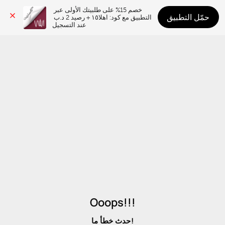
خصم 15% على طلبيتك الأولى عبر 
حمّل التطبيق
التطبيق مع كود: اهلا١٥ + رصيد 2 د.ب 
عند التسجيل
Ooops!!!
حدث خطأ ما!