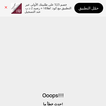
خصم 15% على طلبيتك الأولى عبر 
حمّل التطبيق
التطبيق مع كود: اهلا١٥ + رصيد 2 د.ب 
عند التسجيل
Ooops!!!
حدث خطأ ما!