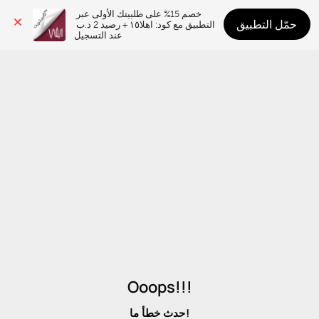
خصم 15% على طلبيتك الأولى عبر 
حمّل التطبيق
التطبيق مع كود: اهلا١٥ + رصيد 2 د.ب 
عند التسجيل
Ooops!!!
حدث خطأ ما!