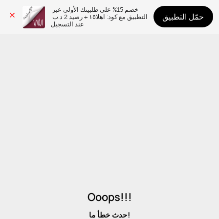
خصم 15% على طلبيتك الأولى عبر 
حمّل التطبيق
التطبيق مع كود: اهلا١٥ + رصيد 2 د.ب 
عند التسجيل
Ooops!!!
حدث خطأ ما!