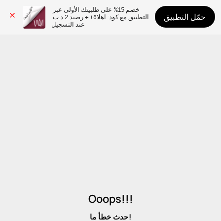
خصم 15% على طلبيتك الأولى عبر 
حمّل التطبيق
التطبيق مع كود: اهلا١٥ + رصيد 2 د.ب 
عند التسجيل
Ooops!!!
حدث خطأ ما!