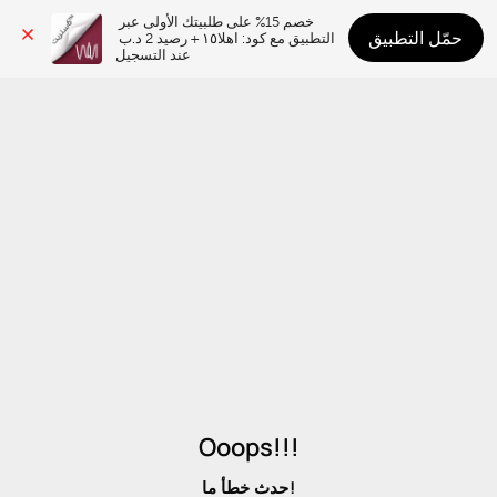
خصم 15% على طلبيتك الأولى عبر 
حمّل التطبيق
التطبيق مع كود: اهلا١٥ + رصيد 2 د.ب 
عند التسجيل
Ooops!!!
حدث خطأ ما!