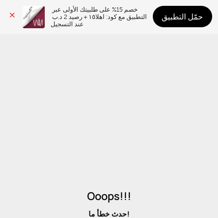
خصم 15% على طلبيتك الأولى عبر 
حمّل التطبيق
التطبيق مع كود: اهلا١٥ + رصيد 2 د.ب 
عند التسجيل
Ooops!!!
حدث خطأ ما!