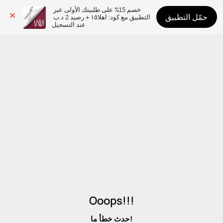
خصم 15% على طلبيتك الأولى عبر 
حمّل التطبيق
التطبيق مع كود: اهلا١٥ + رصيد 2 د.ب 
عند التسجيل
Ooops!!!
حدث خطأ ما!