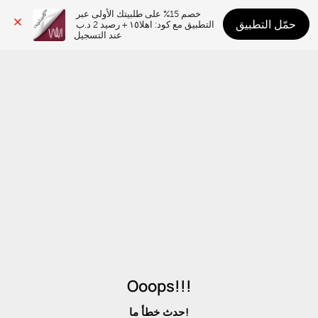
خصم 15% على طلبيتك الأولى عبر 
حمّل التطبيق
التطبيق مع كود: اهلا١٥ + رصيد 2 د.ب 
عند التسجيل
Ooops!!!
حدث خطأ ما!