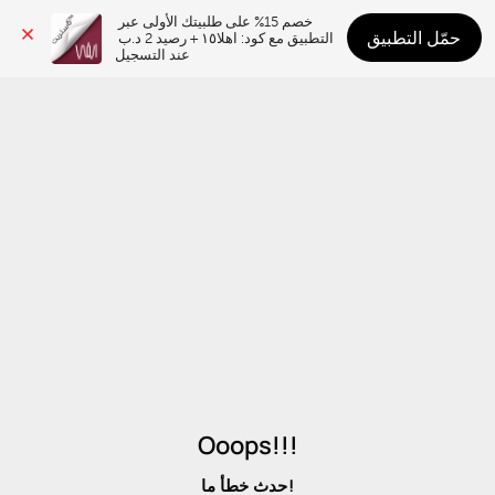
خصم 15% على طلبيتك الأولى عبر 
حمّل التطبيق
التطبيق مع كود: اهلا١٥ + رصيد 2 د.ب 
عند التسجيل
Ooops!!!
حدث خطأ ما!