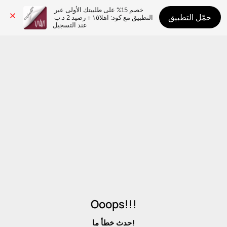
خصم 15% على طلبيتك الأولى عبر 
حمّل التطبيق
التطبيق مع كود: اهلا١٥ + رصيد 2 د.ب 
عند التسجيل
Ooops!!!
حدث خطأ ما!