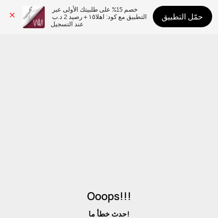
خصم 15% على طلبيتك الأولى عبر 
حمّل التطبيق
التطبيق مع كود: اهلا١٥ + رصيد 2 د.ب 
عند التسجيل
Ooops!!!
حدث خطأ ما!