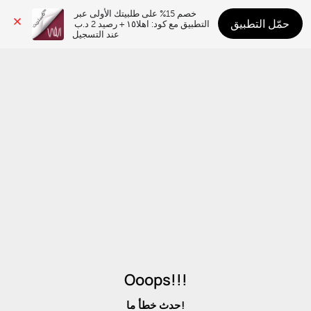
خصم 15% على طلبيتك الأولى عبر 
حمّل التطبيق
التطبيق مع كود: اهلا١٥ + رصيد 2 د.ب 
عند التسجيل
Ooops!!!
حدث خطأ ما!