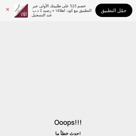
خصم 15% على طلبيتك الأولى عبر 
حمّل التطبيق
التطبيق مع كود: اهلا١٥ + رصيد 2 د.ب 
عند التسجيل
Ooops!!!
حدث خطأ ما!