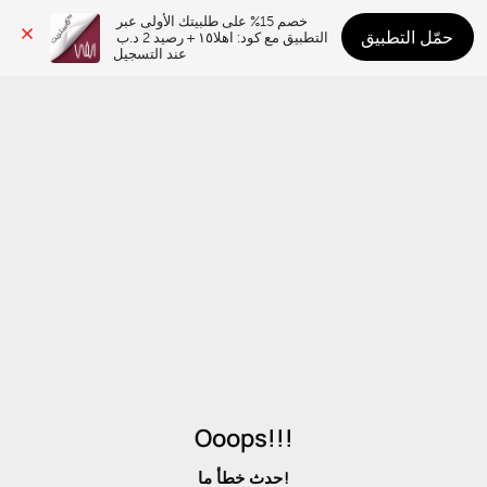
خصم 15% على طلبيتك الأولى عبر 
حمّل التطبيق
التطبيق مع كود: اهلا١٥ + رصيد 2 د.ب 
عند التسجيل
Ooops!!!
حدث خطأ ما!