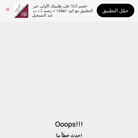
خصم 15% على طلبيتك الأولى عبر 
حمّل التطبيق
التطبيق مع كود: اهلا١٥ + رصيد 2 د.ب 
عند التسجيل
Ooops!!!
حدث خطأ ما!