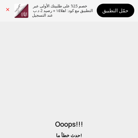
خصم 15% على طلبيتك الأولى عبر 
حمّل التطبيق
التطبيق مع كود: اهلا١٥ + رصيد 2 د.ب 
عند التسجيل
Ooops!!!
حدث خطأ ما!