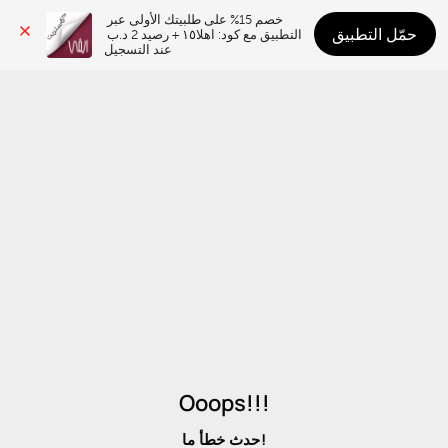
خصم 15% على طلبيتك الأولى عبر 
حمّل التطبيق
التطبيق مع كود: اهلا١٥ + رصيد 2 د.ب 
عند التسجيل
Ooops!!!
حدث خطأ ما!