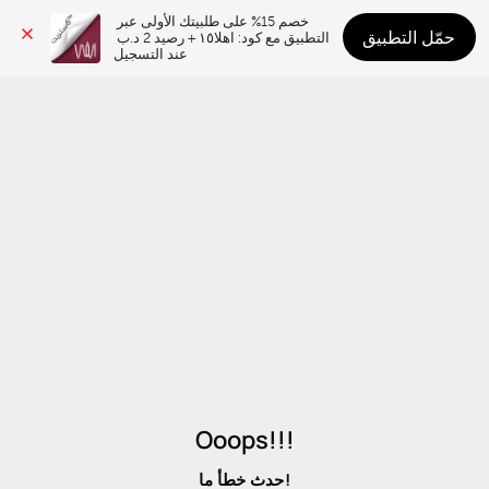
خصم 15% على طلبيتك الأولى عبر 
حمّل التطبيق
التطبيق مع كود: اهلا١٥ + رصيد 2 د.ب 
عند التسجيل
Ooops!!!
حدث خطأ ما!