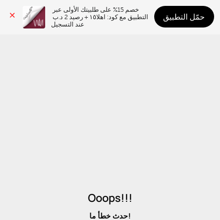
خصم 15% على طلبيتك الأولى عبر 
حمّل التطبيق
التطبيق مع كود: اهلا١٥ + رصيد 2 د.ب 
عند التسجيل
Ooops!!!
حدث خطأ ما!