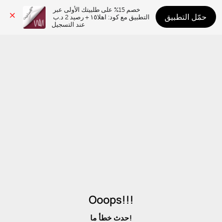
خصم 15% على طلبيتك الأولى عبر 
حمّل التطبيق
التطبيق مع كود: اهلا١٥ + رصيد 2 د.ب 
عند التسجيل
Ooops!!!
حدث خطأ ما!