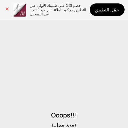
خصم 15% على طلبيتك الأولى عبر 
حمّل التطبيق
التطبيق مع كود: اهلا١٥ + رصيد 2 د.ب 
عند التسجيل
Ooops!!!
حدث خطأ ما!