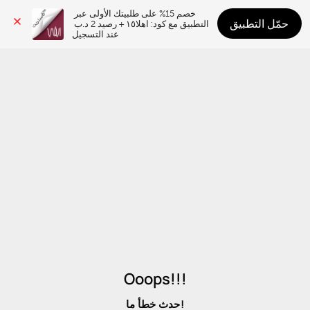
خصم 15% على طلبيتك الأولى عبر 
حمّل التطبيق
التطبيق مع كود: اهلا١٥ + رصيد 2 د.ب 
عند التسجيل
Ooops!!!
حدث خطأ ما!