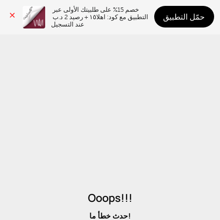
خصم 15% على طلبيتك الأولى عبر 
حمّل التطبيق
التطبيق مع كود: اهلا١٥ + رصيد 2 د.ب 
عند التسجيل
Ooops!!!
حدث خطأ ما!