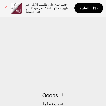
خصم 15% على طلبيتك الأولى عبر 
حمّل التطبيق
التطبيق مع كود: اهلا١٥ + رصيد 2 د.ب 
عند التسجيل
Ooops!!!
حدث خطأ ما!