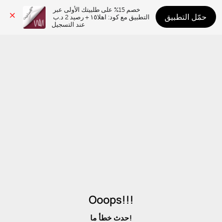
خصم 15% على طلبيتك الأولى عبر 
حمّل التطبيق
التطبيق مع كود: اهلا١٥ + رصيد 2 د.ب 
عند التسجيل
Ooops!!!
حدث خطأ ما!