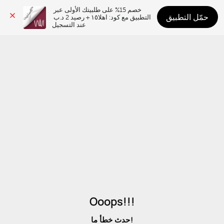
خصم 15% على طلبيتك الأولى عبر 
حمّل التطبيق
التطبيق مع كود: اهلا١٥ + رصيد 2 د.ب 
عند التسجيل
Ooops!!!
حدث خطأ ما!