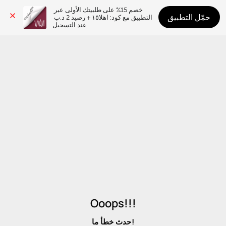
خصم 15% على طلبيتك الأولى عبر 
حمّل التطبيق
التطبيق مع كود: اهلا١٥ + رصيد 2 د.ب 
عند التسجيل
Ooops!!!
حدث خطأ ما!