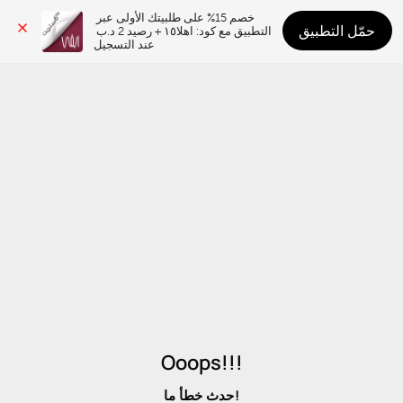
خصم 15% على طلبيتك الأولى عبر 
حمّل التطبيق
التطبيق مع كود: اهلا١٥ + رصيد 2 د.ب 
عند التسجيل
Ooops!!!
حدث خطأ ما!