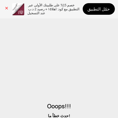
خصم 15% على طلبيتك الأولى عبر 
حمّل التطبيق
التطبيق مع كود: اهلا١٥ + رصيد 2 د.ب 
عند التسجيل
Ooops!!!
حدث خطأ ما!