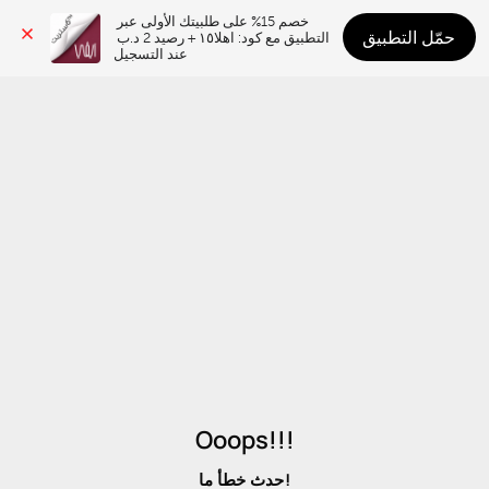
خصم 15% على طلبيتك الأولى عبر 
حمّل التطبيق
التطبيق مع كود: اهلا١٥ + رصيد 2 د.ب 
عند التسجيل
Ooops!!!
حدث خطأ ما!