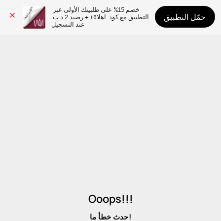
خصم 15% على طلبيتك الأولى عبر 
حمّل التطبيق
التطبيق مع كود: اهلا١٥ + رصيد 2 د.ب 
عند التسجيل
Ooops!!!
حدث خطأ ما!