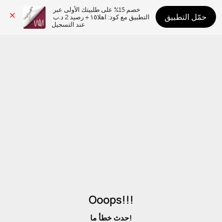
خصم 15% على طلبيتك الأولى عبر 
حمّل التطبيق
التطبيق مع كود: اهلا١٥ + رصيد 2 د.ب 
عند التسجيل
Ooops!!!
حدث خطأ ما!