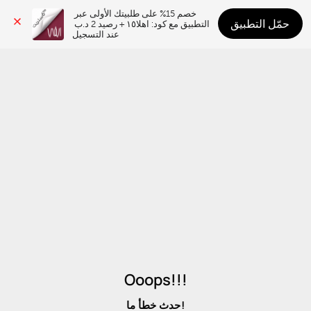
خصم 15% على طلبيتك الأولى عبر 
حمّل التطبيق
التطبيق مع كود: اهلا١٥ + رصيد 2 د.ب 
عند التسجيل
Ooops!!!
حدث خطأ ما!