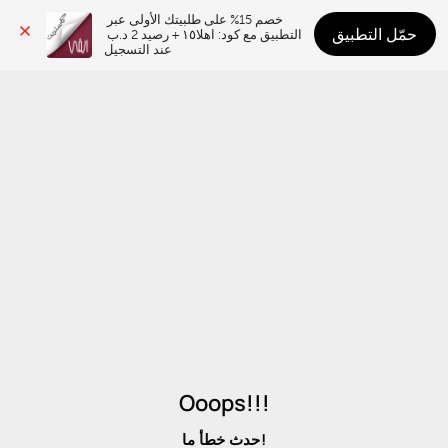
خصم 15% على طلبيتك الأولى عبر 
حمّل التطبيق
التطبيق مع كود: اهلا١٥ + رصيد 2 د.ب 
عند التسجيل
Ooops!!!
حدث خطأ ما!