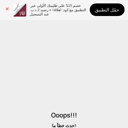
خصم 15% على طلبيتك الأولى عبر 
حمّل التطبيق
التطبيق مع كود: اهلا١٥ + رصيد 2 د.ب 
عند التسجيل
Ooops!!!
حدث خطأ ما!