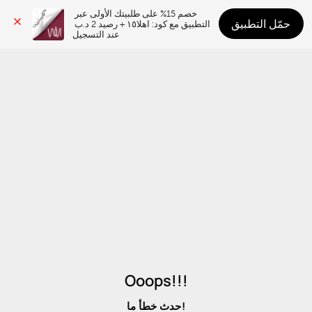
خصم 15% على طلبيتك الأولى عبر 
حمّل التطبيق
التطبيق مع كود: اهلا١٥ + رصيد 2 د.ب 
عند التسجيل
Ooops!!!
حدث خطأ ما!