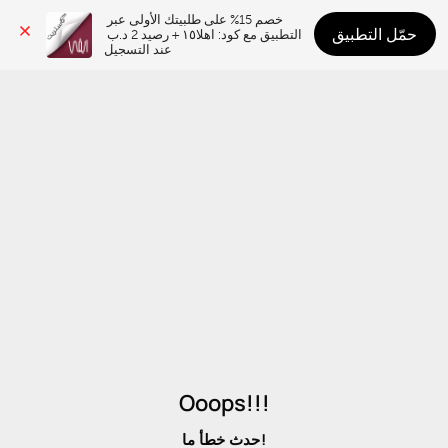
خصم 15% على طلبيتك الأولى عبر 
حمّل التطبيق
التطبيق مع كود: اهلا١٥ + رصيد 2 د.ب 
عند التسجيل
Ooops!!!
حدث خطأ ما!