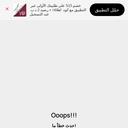
خصم 15% على طلبيتك الأولى عبر 
حمّل التطبيق
التطبيق مع كود: اهلا١٥ + رصيد 2 د.ب 
عند التسجيل
Ooops!!!
حدث خطأ ما!