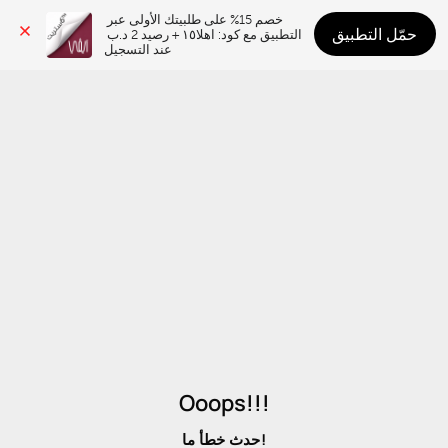
خصم 15% على طلبيتك الأولى عبر 
حمّل التطبيق
التطبيق مع كود: اهلا١٥ + رصيد 2 د.ب 
عند التسجيل
Ooops!!!
حدث خطأ ما!