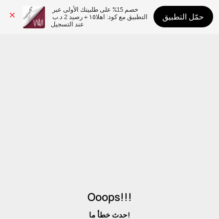
خصم 15% على طلبيتك الأولى عبر 
حمّل التطبيق
التطبيق مع كود: اهلا١٥ + رصيد 2 د.ب 
عند التسجيل
Ooops!!!
حدث خطأ ما!