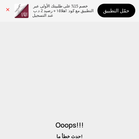
خصم 15% على طلبيتك الأولى عبر 
حمّل التطبيق
التطبيق مع كود: اهلا١٥ + رصيد 2 د.ب 
عند التسجيل
Ooops!!!
حدث خطأ ما!