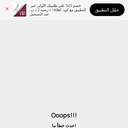
خصم 15% على طلبيتك الأولى عبر 
حمّل التطبيق
التطبيق مع كود: اهلا١٥ + رصيد 2 د.ب 
عند التسجيل
Ooops!!!
حدث خطأ ما!