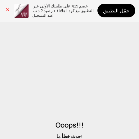
خصم 15% على طلبيتك الأولى عبر 
حمّل التطبيق
التطبيق مع كود: اهلا١٥ + رصيد 2 د.ب 
عند التسجيل
Ooops!!!
حدث خطأ ما!