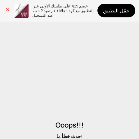
خصم 15% على طلبيتك الأولى عبر 
حمّل التطبيق
التطبيق مع كود: اهلا١٥ + رصيد 2 د.ب 
عند التسجيل
Ooops!!!
حدث خطأ ما!