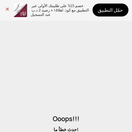
خصم 15% على طلبيتك الأولى عبر 
حمّل التطبيق
التطبيق مع كود: اهلا١٥ + رصيد 2 د.ب 
عند التسجيل
Ooops!!!
حدث خطأ ما!