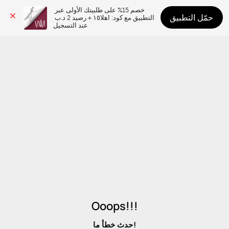
خصم 15% على طلبيتك الأولى عبر 
حمّل التطبيق
التطبيق مع كود: اهلا١٥ + رصيد 2 د.ب 
عند التسجيل
Ooops!!!
حدث خطأ ما!