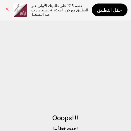
خصم 15% على طلبيتك الأولى عبر 
حمّل التطبيق
التطبيق مع كود: اهلا١٥ + رصيد 2 د.ب 
عند التسجيل
Ooops!!!
حدث خطأ ما!